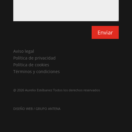
Enviar
Aviso legal
Política de privacidad
Política de cookies
Términos y condiciones
@
2026 Aurelio Estébanez Todos los derechos reservados
DISEÑO WEB / GRUPO ANTENA