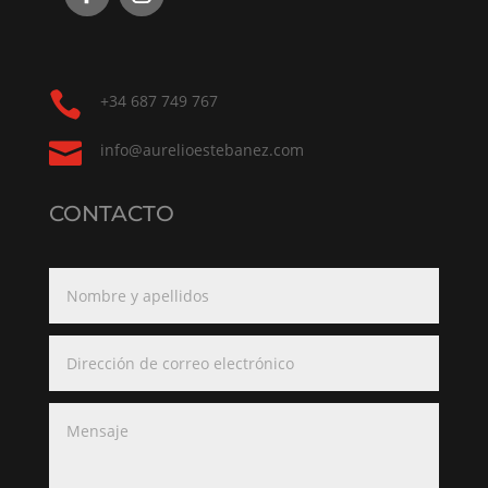

+34 687 749 767

info@aurelioestebanez.com
CONTACTO