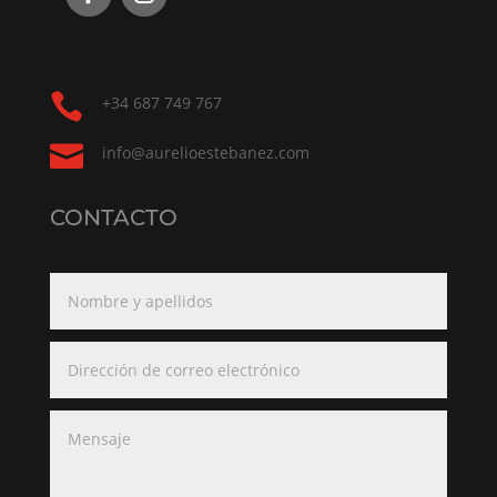

+34 687 749 767

info@aurelioestebanez.com
CONTACTO