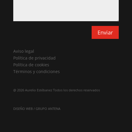
Enviar
Aviso legal
Política de privacidad
Política de cookies
Términos y condiciones
@
2026 Aurelio Estébanez Todos los derechos reservados
DISEÑO WEB / GRUPO ANTENA