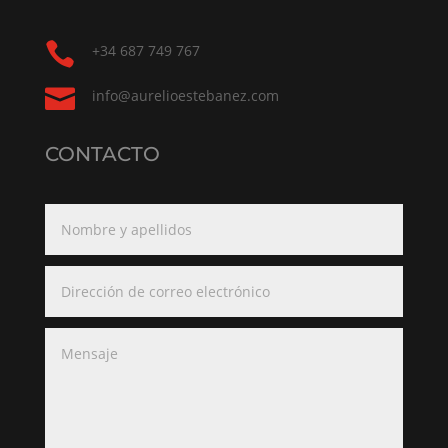

+34 687 749 767

info@aurelioestebanez.com
CONTACTO