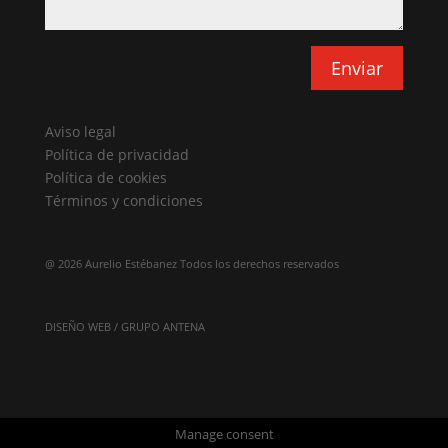
Enviar
Aviso legal
Política de privacidad
Política de cookies
Términos y condiciones
@
2026 Aurelio Estébanez Todos los derechos reservados
DISEÑO WEB / GRUPO ANTENA
Manage consent