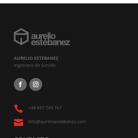
AURELIO ESTÉBANEZ
Ingeniero de Sonido

+34 687 749 767

info@aurelioestebanez.com